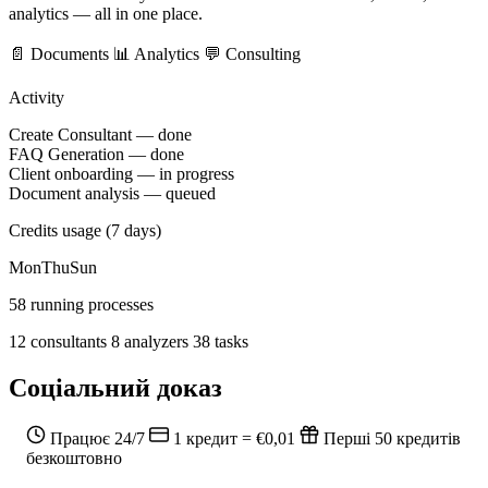
analytics — all in one place.
📄 Documents
📊 Analytics
💬 Consulting
Activity
Create Consultant — done
FAQ Generation — done
Client onboarding — in progress
Document analysis — queued
Credits usage (7 days)
Mon
Thu
Sun
58 running processes
12 consultants
8 analyzers
38 tasks
Соціальний доказ
Працює 24/7
1 кредит = €0,01
Перші 50 кредитів
безкоштовно