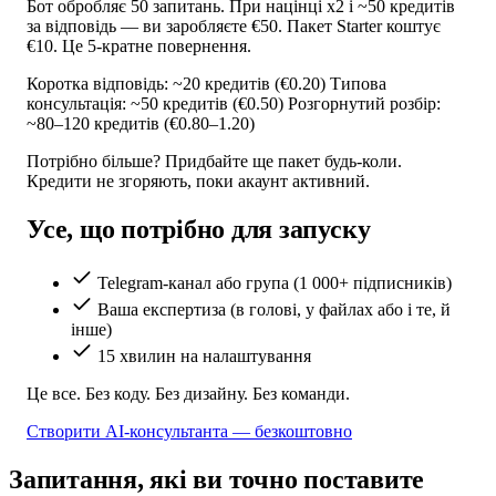
Бот обробляє 50 запитань. При націнці x2 і ~50 кредитів
за відповідь — ви заробляєте €50. Пакет Starter коштує
€10. Це 5-кратне повернення.
Коротка відповідь: ~20 кредитів (€0.20)
Типова
консультація: ~50 кредитів (€0.50)
Розгорнутий розбір:
~80–120 кредитів (€0.80–1.20)
Потрібно більше? Придбайте ще пакет будь-коли.
Кредити не згоряють, поки акаунт активний.
Усе, що потрібно для запуску
Telegram-канал або група (1 000+ підписників)
Ваша експертиза (в голові, у файлах або і те, й
інше)
15 хвилин на налаштування
Це все. Без коду. Без дизайну. Без команди.
Створити AI-консультанта — безкоштовно
Запитання, які ви точно поставите