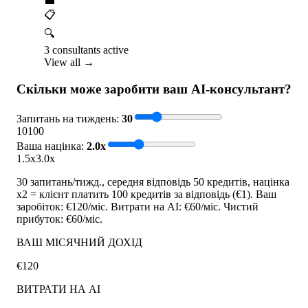
💼
📋
🔍
3 consultants active
View all →
Скільки може заробити ваш AI-консультант?
Запитань на тиждень
:
30
10
100
Ваша націнка
:
2.0
x
1.5x
3.0x
30 запитань/тижд., середня відповідь 50 кредитів, націнка
x2 = клієнт платить 100 кредитів за відповідь (€1). Ваш
заробіток: €120/міс. Витрати на AI: €60/міс. Чистий
прибуток: €60/міс.
ВАШ МІСЯЧНИЙ ДОХІД
€120
ВИТРАТИ НА AI