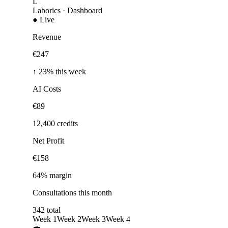
L
Laborics
· Dashboard
● Live
Revenue
€247
↑ 23% this week
AI Costs
€89
12,400 credits
Net Profit
€158
64% margin
Consultations this month
342 total
Week 1
Week 2
Week 3
Week 4