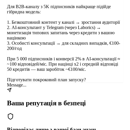
Для B2B-каналу з 5K підписників найкраще підійде
гібридна модель:
1. Безкоштовний контент у каналі → зростання аудиторії
2. AI-консультант у Telegram (через Laborics) →
монетизація типових запитань через кредити з вашою
націнкою
3. Особисті консультації → для складних випадків, €100-
200/год
При 5 000 підписників і конверсії 2% в AI-консультації ≈
~100 відповідей/міс. При націнці x2 і середній відповіді
50 кредитів — ваш заробіток ~€100/міс.
Підготувати покроковий план запуску?
Message...
Ваша репутація в безпеці
Відповідає лише з вашої бази знань